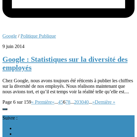
Google
/
Politique Publique
9 juin 2014
Google : Statistiques sur la diversité des
employés
Chez Google, nous avons toujours été réticents à publier les chiffres
sur la diversité de nos employés. Nous réalisons maintenant que
nous avions tort, et qu’il est temps voir la réalité telle qu’elle est....
Page 6 sur 159
« Première
«
...
4
5
6
7
8
...
20
30
40
...
»
Dernière »
Suivre :