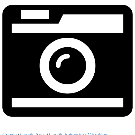
Google
/
Google Apps
/
Google Entreprise
/
Microblog