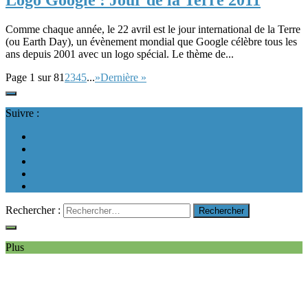
Logo Google : Jour de la Terre 2011
Comme chaque année, le 22 avril est le jour international de la Terre
(ou Earth Day), un évènement mondial que Google célèbre tous les
ans depuis 2001 avec un logo spécial. Le thème de...
Page 1 sur 8
1
2
3
4
5
...
»
Dernière »
Suivre :
Rechercher :
Plus