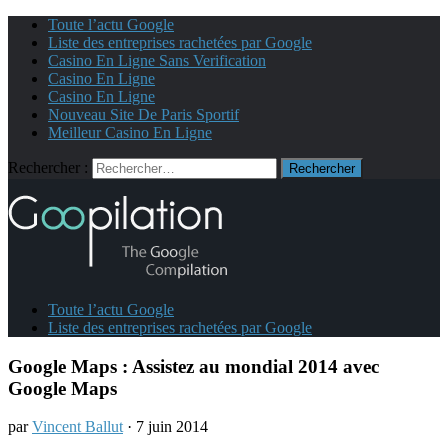
Toute l’actu Google
Liste des entreprises rachetées par Google
Casino En Ligne Sans Verification
Casino En Ligne
Casino En Ligne
Nouveau Site De Paris Sportif
Meilleur Casino En Ligne
Rechercher :
Toute l’actu Google
Liste des entreprises rachetées par Google
Google Maps : Assistez au mondial 2014 avec
Google Maps
par
Vincent Ballut
· 7 juin 2014