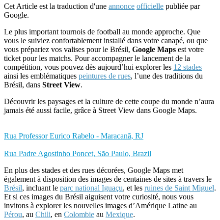
Cet Article est la traduction d'une
annonce
officielle
publiée par
Google.
Le plus important tournois de football au monde approche. Que
vous le suiviez confortablement installé dans votre canapé, ou que
vous prépariez vos valises pour le Brésil,
Google Maps
est votre
ticket pour les matchs. Pour accompagner le lancement de la
compétition, vous pouvez dès aujourd’hui explorer les
12 stades
ainsi les emblématiques
peintures de rues
, l’une des traditions du
Brésil, dans
Street View
.
Découvrir les paysages et la culture de cette coupe du monde n’aura
jamais été aussi facile, grâce à Street View dans Google Maps.
Rua Professor Eurico Rabelo - Maracanã, RJ
Rua Padre Agostinho Poncet, São Paulo, Brazil
En plus des stades et des rues décorées, Google Maps met
également à disposition des images de centaines de sites à travers le
Brésil
, incluant le
parc national Iguaçu
, et les
ruines de Saint Miguel
.
Et si ces images du Brésil aiguisent votre curiosité, nous vous
invitons à explorer les nouvelles images d’Amérique Latine au
Pérou
, au
Chili
, en
Colombie
au
Mexique
.