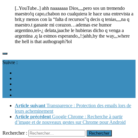
[..YouTube..] ahh naaaaaaa Dios,,,,pero sos un tremendo
maestro!q capo,chabon no cualquiera le hace una entrevista a
brit,y menos con la “falta d recursos”q decis q tenias,,,,na q
maestro.t ganaste mi corazon…ademas ese humor
argentino,teï»¿ delata,jaache le hubieras dicho q venga a
argentina ,q la estmos esperando,,!:)ahh,by the way,,,where
the hell is that authograph?lol
Suivre :
Article suivant
Transparence : Protection des emails lors de
leurs acheminement
Article précédent
Google Chrome : Recherche à partir
d’image et de nouveaux gestes sur Chrome pour Android
Rechercher :