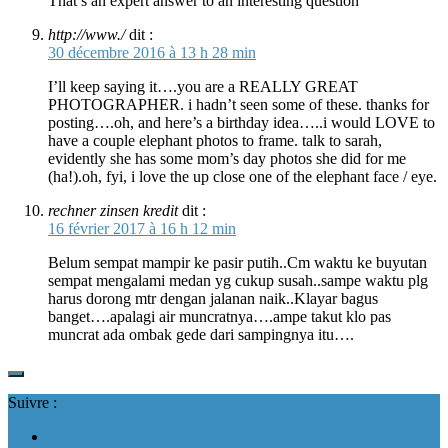
That’s an expert answer to an interesting question
http://www./
dit :
30 décembre 2016 à 13 h 28 min
I’ll keep saying it….you are a REALLY GREAT
PHOTOGRAPHER. i hadn’t seen some of these. thanks for
posting….oh, and here’s a birthday idea…..i would LOVE to
have a couple elephant photos to frame. talk to sarah,
evidently she has some mom’s day photos she did for me
(ha!).oh, fyi, i love the up close one of the elephant face / eye.
rechner zinsen kredit
dit :
16 février 2017 à 16 h 12 min
Belum sempat mampir ke pasir putih..Cm waktu ke buyutan
sempat mengalami medan yg cukup susah..sampe waktu plg
harus dorong mtr dengan jalanan naik..Klayar bagus
banget….apalagi air muncratnya….ampe takut klo pas
muncrat ada ombak gede dari sampingnya itu….
Suivre :