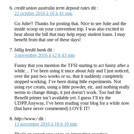
credit union australia term deposit rates
dit :
22 octobre 2016 à 16 h 41 min
Go Julie!! Thanks for posting that. Nice to see Julie and the
inside scoop on your convention trip. I was also excited to
hear about the bill that may help repay student loans. I may
benefit from that one of these days!
billig kredit bank
dit :
3 novembre 2016 à 12 h 43 min
Funny that you mention the TFSI starting to act funny after a
while… I’ve been using it since about July and I just noticed,
over the past two weeks or so, that it suddenly completely
stopped working. I’ve been doing little experiments. Not
using eye cream, using a little powder, etc. and nothing really
seems to change things, it just doesn’t work. Too bad the
Benefit primer isn’t available yet. I guess I’ll try the
UDPP.Anyway, I’ve been reading your blog for a while now
(but have never commented) LOVE IT!
http://www./
dit :
13 novembre 2016 à 18 h 10 min