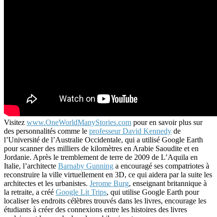
Visitez
www.OneWorldManyStories.com
pour en savoir plus sur
des personnalités comme le
professeur David Kennedy
de
l’Université de l’Australie Occidentale, qui a utilisé Google Earth
pour scanner des milliers de kilomètres en Arabie Saoudite et en
Jordanie. Après le tremblement de terre de 2009 de L’Aquila en
Italie, l’architecte
Barnaby Gunning
a encouragé ses compatriotes à
reconstruire la ville virtuellement en 3D, ce qui aidera par la suite les
architectes et les urbanistes.
Jerome Burg
, enseignant britannique à
la retraite, a créé
Google Lit Trips
, qui utilise Google Earth pour
localiser les endroits célèbres trouvés dans les livres, encourage les
étudiants à créer des connexions entre les histoires des livres