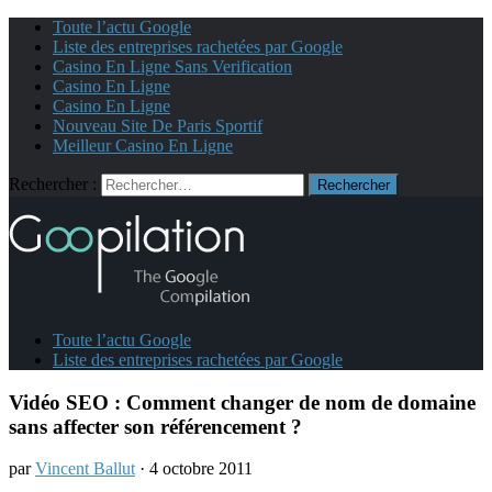
Toute l’actu Google
Liste des entreprises rachetées par Google
Casino En Ligne Sans Verification
Casino En Ligne
Casino En Ligne
Nouveau Site De Paris Sportif
Meilleur Casino En Ligne
Rechercher :
Toute l’actu Google
Liste des entreprises rachetées par Google
Vidéo SEO : Comment changer de nom de domaine
sans affecter son référencement ?
par
Vincent Ballut
· 4 octobre 2011