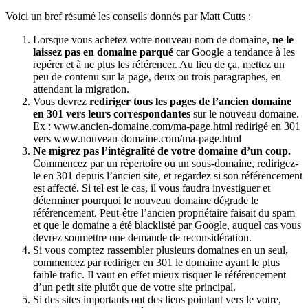
Voici un bref résumé les conseils donnés par Matt Cutts :
Lorsque vous achetez votre nouveau nom de domaine,
ne le
laissez pas en domaine parqué
car Google a tendance à les
repérer et à ne plus les référencer. Au lieu de ça, mettez un
peu de contenu sur la page, deux ou trois paragraphes, en
attendant la migration.
Vous devrez
rediriger tous les pages de l’ancien domaine
en 301 vers leurs correspondantes
sur le nouveau domaine.
Ex : www.ancien-domaine.com/ma-page.html redirigé en 301
vers www.nouveau-domaine.com/ma-page.html
Ne migrez pas l’intégralité de votre domaine d’un coup.
Commencez par un répertoire ou un sous-domaine, redirigez-
le en 301 depuis l’ancien site, et regardez si son référencement
est affecté. Si tel est le cas, il vous faudra investiguer et
déterminer pourquoi le nouveau domaine dégrade le
référencement. Peut-être l’ancien propriétaire faisait du spam
et que le domaine a été blacklisté par Google, auquel cas vous
devrez soumettre une demande de reconsidération.
Si vous comptez rassembler plusieurs domaines en un seul,
commencez par rediriger en 301 le domaine ayant le plus
faible trafic. Il vaut en effet mieux risquer le référencement
d’un petit site plutôt que de votre site principal.
Si des sites importants ont des liens pointant vers le votre,