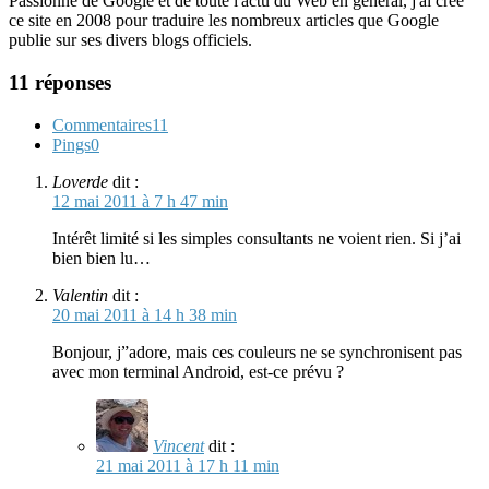
Passionné de Google et de toute l'actu du Web en général, j'ai créé
ce site en 2008 pour traduire les nombreux articles que Google
publie sur ses divers blogs officiels.
11 réponses
Commentaires
11
Pings
0
Loverde
dit :
12 mai 2011 à 7 h 47 min
Intérêt limité si les simples consultants ne voient rien. Si j’ai
bien bien lu…
Valentin
dit :
20 mai 2011 à 14 h 38 min
Bonjour, j”adore, mais ces couleurs ne se synchronisent pas
avec mon terminal Android, est-ce prévu ?
Vincent
dit :
21 mai 2011 à 17 h 11 min