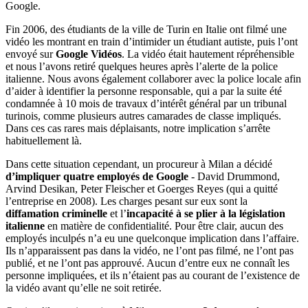
Google.
Fin 2006, des étudiants de la ville de Turin en Italie ont filmé une
vidéo les montrant en train d’intimider un étudiant autiste, puis l’ont
envoyé sur
Google Vidéos
. La vidéo était hautement répréhensible
et nous l’avons retiré quelques heures après l’alerte de la police
italienne. Nous avons également collaborer avec la police locale afin
d’aider à identifier la personne responsable, qui a par la suite été
condamnée à 10 mois de travaux d’intérêt général par un tribunal
turinois, comme plusieurs autres camarades de classe impliqués.
Dans ces cas rares mais déplaisants, notre implication s’arrête
habituellement là.
Dans cette situation cependant, un procureur à Milan a décidé
d’impliquer quatre employés de Google
- David Drummond,
Arvind Desikan, Peter Fleischer et Goerges Reyes (qui a quitté
l’entreprise en 2008). Les charges pesant sur eux sont la
diffamation criminelle
et l’
incapacité à se plier à la législation
italienne
en matière de confidentialité. Pour être clair, aucun des
employés inculpés n’a eu une quelconque implication dans l’affaire.
Ils n’apparaissent pas dans la vidéo, ne l’ont pas filmé, ne l’ont pas
publié, et ne l’ont pas approuvé. Aucun d’entre eux ne connaît les
personne impliquées, et ils n’étaient pas au courant de l’existence de
la vidéo avant qu’elle ne soit retirée.