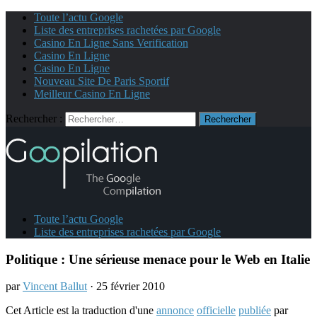
Toute l’actu Google
Liste des entreprises rachetées par Google
Casino En Ligne Sans Verification
Casino En Ligne
Casino En Ligne
Nouveau Site De Paris Sportif
Meilleur Casino En Ligne
Rechercher :
Toute l’actu Google
Liste des entreprises rachetées par Google
Politique : Une sérieuse menace pour le Web en Italie
par
Vincent Ballut
· 25 février 2010
Cet Article est la traduction d'une
annonce
officielle
publiée
par