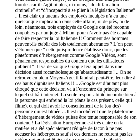
lourdes car il s’agit ni plus, ni moins, “de diffamation
ciminelle” et “d’incapacité à se plier à la législation Italienne”
.. Il est clair qu’aucuns des employés inculpés n’a eu une
quelconque implication dans cette affaire, ni de près, ni de
loin, néanmons, trois employés de Google ont été reconnu
coupables par un juge à Milan, pour n’avoir pas été capable
de faire respecter la loi Italienne !! Comment des hommes
peuvent-ils établir des lois totalement aberrantes ? L’on peut
s’étonner que ” cette jurisprudence établisse donc, que les
plateformes d’hébergement comme Google Vidéos, sont
pénalement responsables du contenu que les utilisateurs
publient “. Il va de soi que Google fera appel dans une
décision aussi rocambolesque qu’abasourdissante ! .. On se
retrouve en plein Moyen-Age, il faudrait peut-être, leur dire à
ces hauts dignitaires Italiens !! …Google est d’autant plus
choqué que cette décision va à l’encontre du principe sur
lequel est bâti Internet. La seule responsabilité incombe bien à
la personne qui enfreind la loi (dans le cas présent, celle qui
filme), et qui doit avoir le consentement de la (ou des)
personne qui est filmée …Il est incohérent que le plateforme
d’hébergement de vidéos puisse être tenue responsable de son
contenu ! La législation Européenne est très claire en la
matière et a été spécialement rédigée de façon à ne pas
accuser les hébergeurs sauf si ces derniers ne retirent pas les
vidéos qui portent litiges et ne respectent pas la liberté