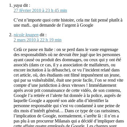
yaya
dit :
27 février 2010 à 23 h 45 min
C’est n’importe quoi cette histoire, cela me fait pensé plutôt à
une mafi.. qui demande de l’argent à Google
nicole knapen
dit :
2 mars 2010 à 22 h 19 min
Celà ce passe en Italie : on se perd dans le vaste engrenage
des responsabilités où ne devrait être jugé que les personnes
ayant causé ou produit des dommages, ou ceux qui y ont été
associés (dans ce cas, il y a association de malfaiteurs, ou
encore incitation à la débauche), or vu l’incident relaté dans
cet article, où, des étudiants ont filmé impunément un jeune,
qui par sa vulnérabilité, était une proie facile, l’on se rend vite
compte d’une juridiction à deux vitesses ! Immédiatement
après avoir prit connaissance de cette vidéo, de son contenu,
Google l’a retirée et l’alerte fut donnée à la police, auprès de
laquelle Google a apporté son aide afin d’identifier la
personne responsable qui s’est vu condamné à une peine de
dix mois d’intérêt général… Dans ce type de cas rarissimes,
l’implication de Google, normalement, s’arrête là : il n’en a
pas plu à un procureur Milanais qui a décidé d’impliquer dans
cette affaire quatre employés de Google..Les charges sont