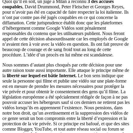
Quoi qu’il en soit, un juge à Milan a reconnu
3 des accusés
coupables
, David Drummond, Peter Fleischer et Georges Reyes,
pour n’avoir pas été en capacité de faire respecter la loi italienne. Ils
n’ont par contre pas été jugés coupables en ce qui concerne la
diffamation. Cette jurisprudence établit donc que les plateformes
d’hébergement comme Google Vidéos sont pénalement
responsables du contenu que les utilisateurs publient. Nous feront
appel de cette décision abasourdissante car les employés de Google
n’avaient rien à voir avec la vidéo en question. Ils ont fait preuve de
beaucoup de courage et de sang froid tout au long de cette
procédure. L’idée d’un procès en lui même est scandaleuse.
Nous sommes d’autant plus choqués par cette décision pour une
autre raison toute aussi importante. Elle attaque le principe même de
la
liberté sur lequel est bâtie Internet.
Le bon sens indique que
seule la personne qui filme et publie une vidéo sur une plate-forme
est en mesure de prendre les mesures nécessaires pour protéger la
vie privée et pour obtenir le consentement des gens qu’il filme. La
législation européenne a été spécialement rédigée de façon à ne pas
pouvoir accuser les hébergeurs sauf si ces derniers ne retirent pas les
vidéos lorsqu’ils en apprennent l’existence. Nous pensions, dans
notre bon droit, qu’un avertissement et la suppression des vidéos de
ce genre serait un bon compromis entre la liberté d’expression et la
protection de la vie privée. Si ce principe est bafoué, et que des sites
comme Blogger, YouTube, et tout autre réseau social ou forum se