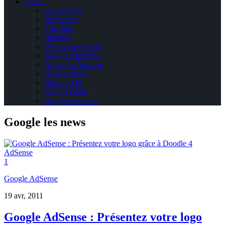
Plus…
Google Play
Recherche
YouTube
Blogger
Webmasters Tools
Google Analytics
Adwords/Adsense
Google Drive
Chrome OS
Google Glass
Google Actualite
Google
les news
1
Google AdSense
19 avr, 2011
Google AdSense : Présentez votre logo