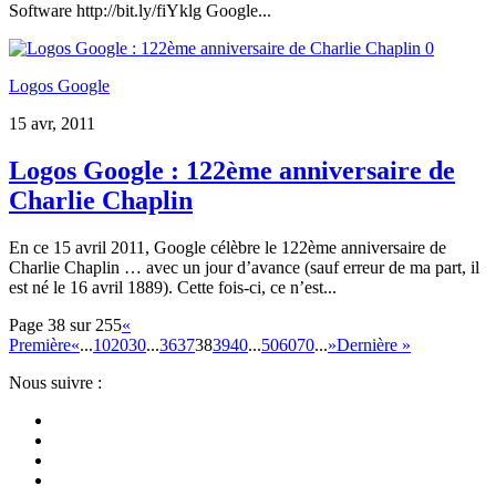
Software http://bit.ly/fiYklg Google...
0
Logos Google
15 avr, 2011
Logos Google : 122ème anniversaire de
Charlie Chaplin
En ce 15 avril 2011, Google célèbre le 122ème anniversaire de
Charlie Chaplin … avec un jour d’avance (sauf erreur de ma part, il
est né le 16 avril 1889). Cette fois-ci, ce n’est...
Page 38 sur 255
«
Première
«
...
10
20
30
...
36
37
38
39
40
...
50
60
70
...
»
Dernière »
Nous suivre :