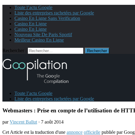
Toute l’actu Google
Liste des entreprises rachetées par Google
Casino En Ligne Sans Verification
Casino En Ligne
Casino En Ligne
Nouveau Site De Paris Sportif
Meilleur Casino En Ligne
Rechercher :
Toute l’actu Google
Liste des entreprises rachetées par Google
Webmasters : Prise en compte de l’utilisation de HTTP
par
Vincent Ballut
· 7 août 2014
Cet Article est la traduction d'une
annonce
officielle
publiée par Goog