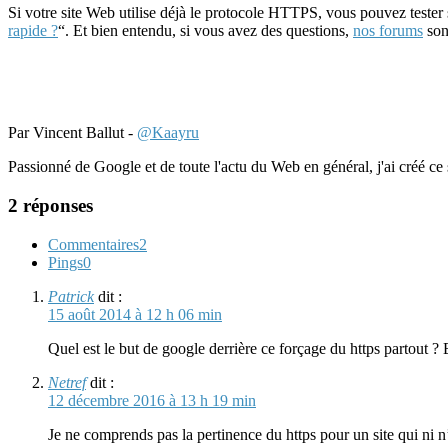
Si votre site Web utilise déjà le protocole HTTPS, vous pouvez tester 
rapide ?
“. Et bien entendu, si vous avez des questions,
nos forums
sont
Par Vincent Ballut -
@Kaayru
Passionné de Google et de toute l'actu du Web en général, j'ai créé ce 
2 réponses
Commentaires
2
Pings
0
Patrick
dit :
15 août 2014 à 12 h 06 min
Quel est le but de google derrière ce forçage du https partout ? 
Netref
dit :
12 décembre 2016 à 13 h 19 min
Je ne comprends pas la pertinence du https pour un site qui ni 