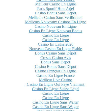
Meilleur Casino En Ligne
Paris Sportif Hors Arjel
Casino Bonus Sans Depot
Meilleurs Casino Sans Verification
Meilleurs Nouveaux Casinos En Ligne
Casino Nouveau En Ligne
Casino En Ligne Nouveau Bonus
Casino En Ligne
Casino En Ligne
Casino En Ligne 2026
Nouveau Casino En Ligne Fiable
Bonus Casino Sans Dépôt
Cresus Casino Avis
Bonus Sans Depot
Casino Bonus Sans Depot
Casino Français En Ligne
Casino En Ligne France
Meilleur Live Casino
Casino En Ligne Qui Paye Vraiment
Casino En Ligne Suisse Légal
Casino En Ligne
Casino En Ligne
Casino En Ligne Sans Wager
Casino En Ligne Sans Wager