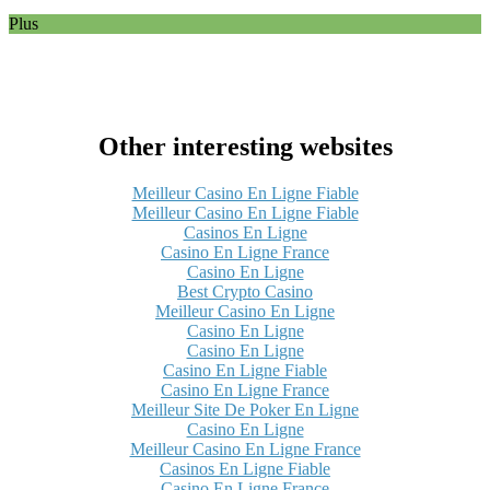
Plus
Other interesting websites
Meilleur Casino En Ligne Fiable
Meilleur Casino En Ligne Fiable
Casinos En Ligne
Casino En Ligne France
Casino En Ligne
Best Crypto Casino
Meilleur Casino En Ligne
Casino En Ligne
Casino En Ligne
Casino En Ligne Fiable
Casino En Ligne France
Meilleur Site De Poker En Ligne
Casino En Ligne
Meilleur Casino En Ligne France
Casinos En Ligne Fiable
Casino En Ligne France