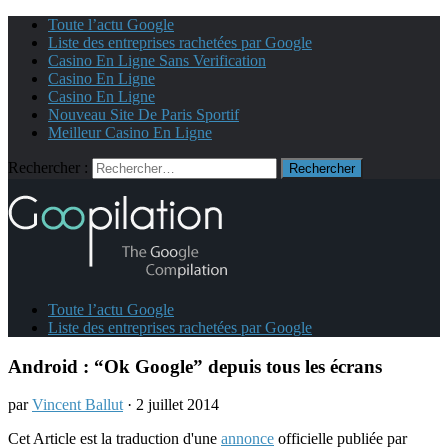
Toute l’actu Google
Liste des entreprises rachetées par Google
Casino En Ligne Sans Verification
Casino En Ligne
Casino En Ligne
Nouveau Site De Paris Sportif
Meilleur Casino En Ligne
Rechercher :
Toute l’actu Google
Liste des entreprises rachetées par Google
Android : “Ok Google” depuis tous les écrans
par
Vincent Ballut
· 2 juillet 2014
Cet Article est la traduction d'une
annonce
officielle publiée par