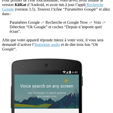
Pour profiter de cette fonctionnalité, vous devez avoir installé la
version
KitKat
d’Android, et avoir mis à jour l’appli
Recherche
Google
(version 3.5). Trouvez l’icône “
Paramètres Google
” et allez
dans :
Paramètres Google -> Recherche et Google Now -> Voix ->
Détection “Ok Google” et cochez “Depuis n’importe quel
écran”.
Afin que votre appareil réponde mieux à votre voix, il vous sera
demandé d’activer l’
historique audio
et de dire trois fois “
Ok
Google
“.