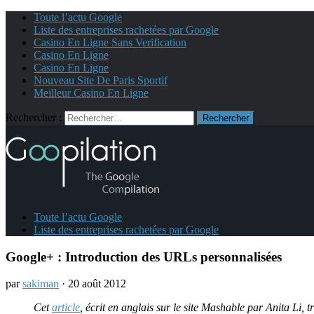
Toute l’actu Google
Liste des entreprises rachetées par Google
Casino En Ligne Sans Verification
Casino En Ligne
Casino En Ligne
Nouveau Site De Paris Sportif
Meilleur Casino En Ligne
Rechercher :
Toute l’actu Google
Liste des entreprises rachetées par Google
Google+ : Introduction des URLs personnalisées
par
sakiman
· 20 août 2012
Cet
article
, écrit en anglais sur le site Mashable par Anita Li,