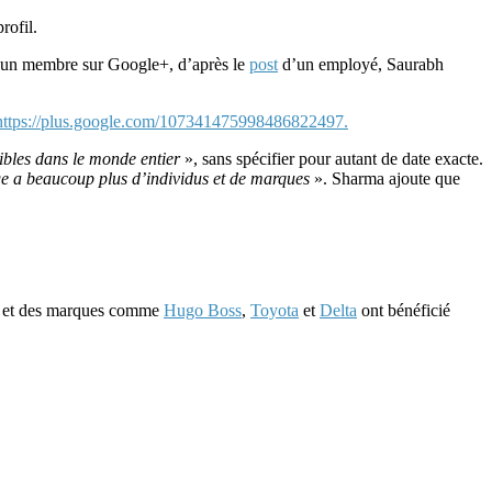
rofil.
 d’un membre sur Google+, d’après le
post
d’un employé, Saurabh
https://plus.google.com/107341475998486822497.
ibles dans le monde entier
», sans spécifier pour autant de date exacte.
age a beaucoup plus d’individus et de marques
». Sharma ajoute que
, et des marques comme
Hugo Boss
,
Toyota
et
Delta
ont bénéficié