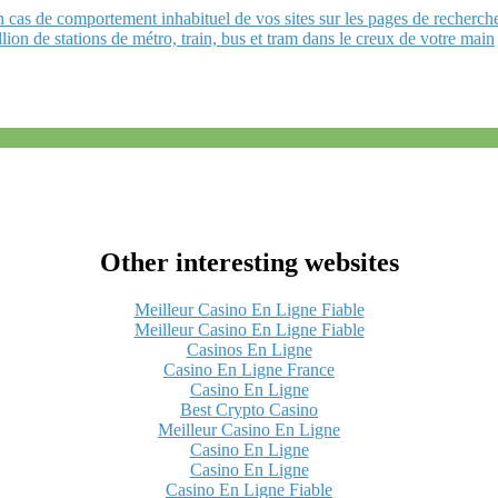
 cas de comportement inhabituel de vos sites sur les pages de recherc
ion de stations de métro, train, bus et tram dans le creux de votre main
Other interesting websites
Meilleur Casino En Ligne Fiable
Meilleur Casino En Ligne Fiable
Casinos En Ligne
Casino En Ligne France
Casino En Ligne
Best Crypto Casino
Meilleur Casino En Ligne
Casino En Ligne
Casino En Ligne
Casino En Ligne Fiable