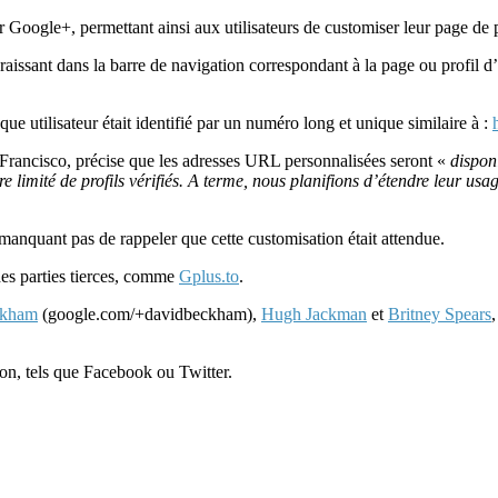
r Google+, permettant ainsi aux utilisateurs de customiser leur page de p
araissant dans la barre de navigation correspondant à la page ou profil
que utilisateur était identifié par un numéro long et unique similaire à :
rancisco, précise que les adresses URL personnalisées seront «
dispon
limité de profils vérifiés. A terme, nous planifions d’étendre leur us
manquant pas de rappeler que cette customisation était attendue.
des parties tierces, comme
Gplus.to
.
ckham
(google.com/+davidbeckham),
Hugh Jackman
et
Britney Spears
ion, tels que Facebook ou Twitter.