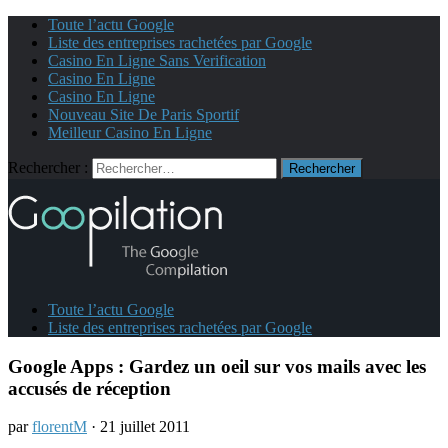
Toute l’actu Google
Liste des entreprises rachetées par Google
Casino En Ligne Sans Verification
Casino En Ligne
Casino En Ligne
Nouveau Site De Paris Sportif
Meilleur Casino En Ligne
Rechercher :
Toute l’actu Google
Liste des entreprises rachetées par Google
Google Apps : Gardez un oeil sur vos mails avec les
accusés de réception
par
florentM
· 21 juillet 2011