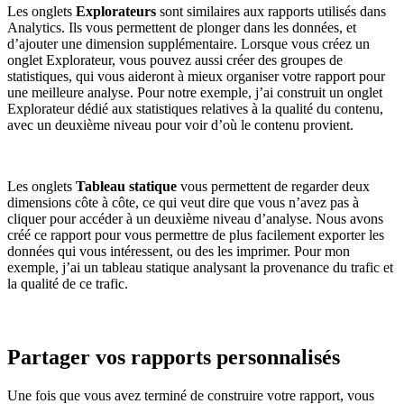
Les onglets
Explorateurs
sont similaires aux rapports utilisés dans
Analytics. Ils vous permettent de plonger dans les données, et
d’ajouter une dimension supplémentaire. Lorsque vous créez un
onglet Explorateur, vous pouvez aussi créer des groupes de
statistiques, qui vous aideront à mieux organiser votre rapport pour
une meilleure analyse. Pour notre exemple, j’ai construit un onglet
Explorateur dédié aux statistiques relatives à la qualité du contenu,
avec un deuxième niveau pour voir d’où le contenu provient.
Les onglets
Tableau statique
vous permettent de regarder deux
dimensions côte à côte, ce qui veut dire que vous n’avez pas à
cliquer pour accéder à un deuxième niveau d’analyse. Nous avons
créé ce rapport pour vous permettre de plus facilement exporter les
données qui vous intéressent, ou des les imprimer. Pour mon
exemple, j’ai un tableau statique analysant la provenance du trafic et
la qualité de ce trafic.
Partager vos rapports personnalisés
Une fois que vous avez terminé de construire votre rapport, vous