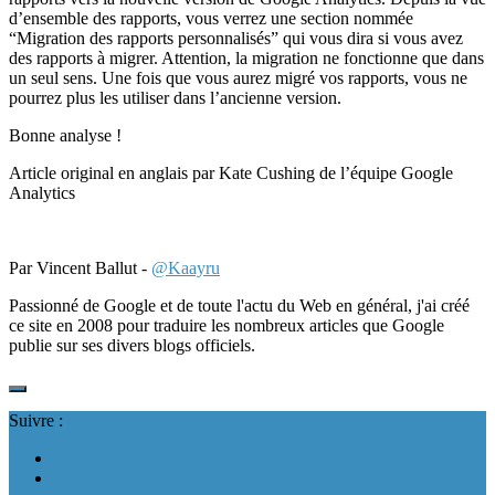
d’ensemble des rapports, vous verrez une section nommée
“Migration des rapports personnalisés” qui vous dira si vous avez
des rapports à migrer. Attention, la migration ne fonctionne que dans
un seul sens. Une fois que vous aurez migré vos rapports, vous ne
pourrez plus les utiliser dans l’ancienne version.
Bonne analyse !
Article original en anglais par Kate Cushing de l’équipe Google
Analytics
Par Vincent Ballut -
@Kaayru
Passionné de Google et de toute l'actu du Web en général, j'ai créé
ce site en 2008 pour traduire les nombreux articles que Google
publie sur ses divers blogs officiels.
Suivre :