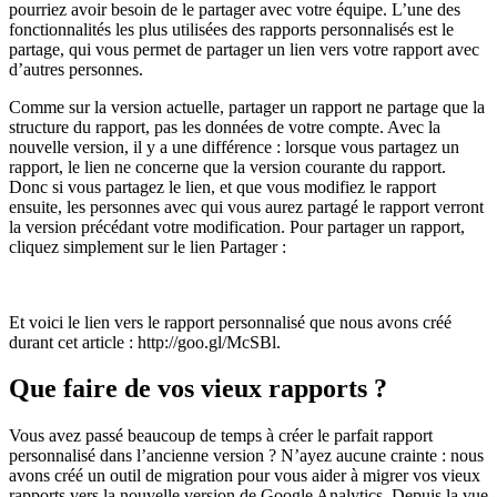
pourriez avoir besoin de le partager avec votre équipe. L’une des
fonctionnalités les plus utilisées des rapports personnalisés est le
partage, qui vous permet de partager un lien vers votre rapport avec
d’autres personnes.
Comme sur la version actuelle, partager un rapport ne partage que la
structure du rapport, pas les données de votre compte. Avec la
nouvelle version, il y a une différence : lorsque vous partagez un
rapport, le lien ne concerne que la version courante du rapport.
Donc si vous partagez le lien, et que vous modifiez le rapport
ensuite, les personnes avec qui vous aurez partagé le rapport verront
la version précédant votre modification. Pour partager un rapport,
cliquez simplement sur le lien Partager :
Et voici le lien vers le rapport personnalisé que nous avons créé
durant cet article : http://goo.gl/McSBl.
Que faire de vos vieux rapports ?
Vous avez passé beaucoup de temps à créer le parfait rapport
personnalisé dans l’ancienne version ? N’ayez aucune crainte : nous
avons créé un outil de migration pour vous aider à migrer vos vieux
rapports vers la nouvelle version de Google Analytics. Depuis la vue