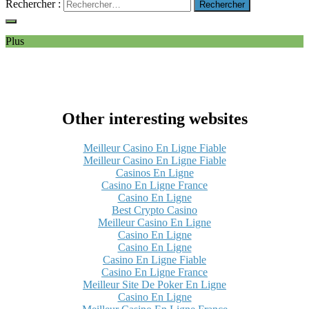
Rechercher :
Plus
Other interesting websites
Meilleur Casino En Ligne Fiable
Meilleur Casino En Ligne Fiable
Casinos En Ligne
Casino En Ligne France
Casino En Ligne
Best Crypto Casino
Meilleur Casino En Ligne
Casino En Ligne
Casino En Ligne
Casino En Ligne Fiable
Casino En Ligne France
Meilleur Site De Poker En Ligne
Casino En Ligne