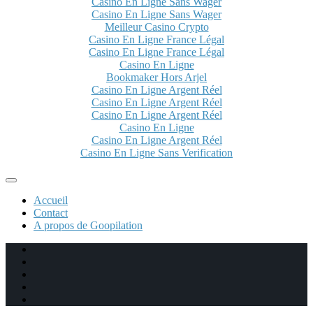
Casino En Ligne Sans Wager
Casino En Ligne Sans Wager
Meilleur Casino Crypto
Casino En Ligne France Légal
Casino En Ligne France Légal
Casino En Ligne
Bookmaker Hors Arjel
Casino En Ligne Argent Réel
Casino En Ligne Argent Réel
Casino En Ligne Argent Réel
Casino En Ligne
Casino En Ligne Argent Réel
Casino En Ligne Sans Verification
Accueil
Contact
A propos de Goopilation