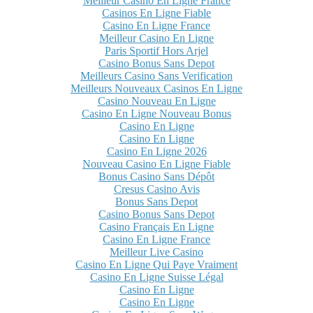
Meilleur Casino En Ligne France
Casinos En Ligne Fiable
Casino En Ligne France
Meilleur Casino En Ligne
Paris Sportif Hors Arjel
Casino Bonus Sans Depot
Meilleurs Casino Sans Verification
Meilleurs Nouveaux Casinos En Ligne
Casino Nouveau En Ligne
Casino En Ligne Nouveau Bonus
Casino En Ligne
Casino En Ligne
Casino En Ligne 2026
Nouveau Casino En Ligne Fiable
Bonus Casino Sans Dépôt
Cresus Casino Avis
Bonus Sans Depot
Casino Bonus Sans Depot
Casino Français En Ligne
Casino En Ligne France
Meilleur Live Casino
Casino En Ligne Qui Paye Vraiment
Casino En Ligne Suisse Légal
Casino En Ligne
Casino En Ligne