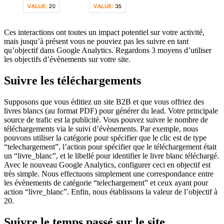
Ces interactions ont toutes un impact potentiel sur votre activité,
mais jusqu’à présent vous ne pouviez pas les suivre en tant
qu’objectif dans Google Analytics. Regardons 3 moyens d’utiliser
les objectifs d’évènements sur votre site.
Suivre les téléchargements
Supposons que vous éditiez un site B2B et que vous offriez des
livres blancs (au format PDF) pour générer du lead. Votre principale
source de trafic est la publicité. Vous pouvez suivre le nombre de
téléchargements via le suivi d’évènements. Par exemple, nous
pouvons utiliser la catégorie pour spécifier que le clic est de type
“telechargement”, l’action pour spécifier que le téléchargement était
un “livre_blanc”, et le libellé pour identifier le livre blanc téléchargé.
Avec le nouveau Google Analytics, configurer ceci en objectif est
très simple. Nous effectuons simplement une correspondance entre
les évènements de catégorie “telechargement” et ceux ayant pour
action “livre_blanc”. Enfin, nous établissons la valeur de l’objectif à
20.
Suivre le temps passé sur le site