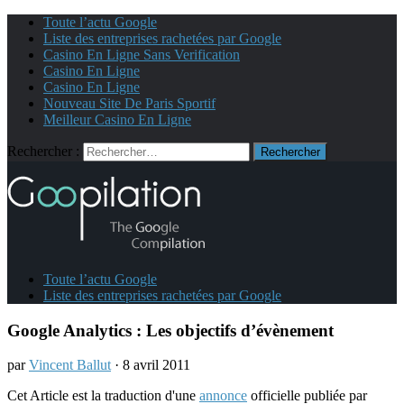
Toute l’actu Google
Liste des entreprises rachetées par Google
Casino En Ligne Sans Verification
Casino En Ligne
Casino En Ligne
Nouveau Site De Paris Sportif
Meilleur Casino En Ligne
Rechercher :
Toute l’actu Google
Liste des entreprises rachetées par Google
Google Analytics : Les objectifs d’évènement
par
Vincent Ballut
· 8 avril 2011
Cet Article est la traduction d'une
annonce
officielle publiée par