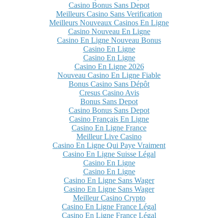
Casino Bonus Sans Depot
Meilleurs Casino Sans Verification
Meilleurs Nouveaux Casinos En Ligne
Casino Nouveau En Ligne
Casino En Ligne Nouveau Bonus
Casino En Ligne
Casino En Ligne
Casino En Ligne 2026
Nouveau Casino En Ligne Fiable
Bonus Casino Sans Dépôt
Cresus Casino Avis
Bonus Sans Depot
Casino Bonus Sans Depot
Casino Français En Ligne
Casino En Ligne France
Meilleur Live Casino
Casino En Ligne Qui Paye Vraiment
Casino En Ligne Suisse Légal
Casino En Ligne
Casino En Ligne
Casino En Ligne Sans Wager
Casino En Ligne Sans Wager
Meilleur Casino Crypto
Casino En Ligne France Légal
Casino En Ligne France Légal