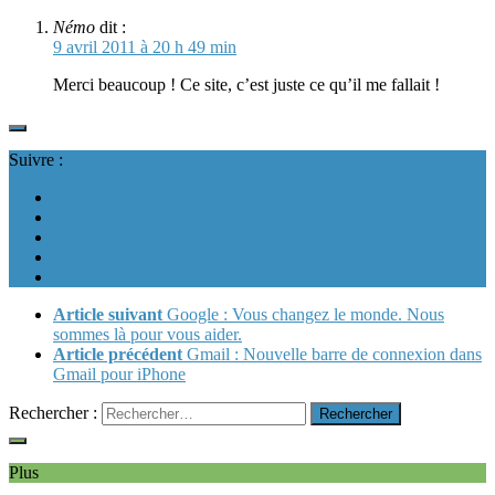
Némo
dit :
9 avril 2011 à 20 h 49 min
Merci beaucoup ! Ce site, c’est juste ce qu’il me fallait !
Suivre :
Article suivant
Google : Vous changez le monde. Nous
sommes là pour vous aider.
Article précédent
Gmail : Nouvelle barre de connexion dans
Gmail pour iPhone
Rechercher :
Plus