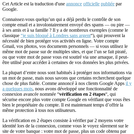
Cet Article est la traduction d'une
annonce
officielle
publiée
par
Google.
Connaissez-vous quelqu’un qui a déjà perdu le contrôle de son
compte email et a involontairement envoyé des spams — ou pire —
à ses amis et à sa famille ? Il y a de nombreux exemples (comme le
classique
“je suis bloqué à Londres sans argent
“), qui prouvent la
nécessité de bien protéger vos activités en ligne. Votre compte
Gmail, vos photos, vos documents personnels — si vous utilisez le
même mot de passe sur de multiples sites, et que l’un se fait piraté,
ou que votre mot de passe vous est soutiré via une arnaque, il peut-
être utilisé pour accéder à certaines de vos données les plus privées.
La plupart d’entre nous sont habitués à protéger nos informations via
un mot de passe, mais nous savons que certains recherchent quelque
chose de plus fiable. Comme annoncé à nos clients Google Apps
il y
a quelques mois
, nous avons développé une fonctionnalité de
connexion avancée nommée “
vérification en 2 étapes
“, qui
sécurise encore plus votre compte Google en vérifiant que vous êtes
bien le propriétaire du compte. Il est maintenant temps d’offrir la
même protection à tous nos utilisateurs.
La vérification en 2 étapes consiste à vérifier par 2 moyens votre
identité lors de la connexion, comme vous le voyez sûrement sur le
site de votre banque : votre mot de passe, plus un code obtenu par