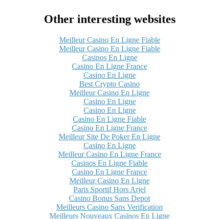
Other interesting websites
Meilleur Casino En Ligne Fiable
Meilleur Casino En Ligne Fiable
Casinos En Ligne
Casino En Ligne France
Casino En Ligne
Best Crypto Casino
Meilleur Casino En Ligne
Casino En Ligne
Casino En Ligne
Casino En Ligne Fiable
Casino En Ligne France
Meilleur Site De Poker En Ligne
Casino En Ligne
Meilleur Casino En Ligne France
Casinos En Ligne Fiable
Casino En Ligne France
Meilleur Casino En Ligne
Paris Sportif Hors Arjel
Casino Bonus Sans Depot
Meilleurs Casino Sans Verification
Meilleurs Nouveaux Casinos En Ligne