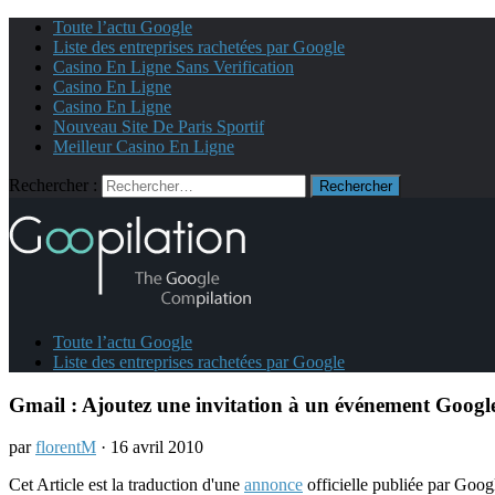
Toute l’actu Google
Liste des entreprises rachetées par Google
Casino En Ligne Sans Verification
Casino En Ligne
Casino En Ligne
Nouveau Site De Paris Sportif
Meilleur Casino En Ligne
Rechercher :
Toute l’actu Google
Liste des entreprises rachetées par Google
Gmail : Ajoutez une invitation à un événement Googl
par
florentM
· 16 avril 2010
Cet Article est la traduction d'une
annonce
officielle publiée par Goog