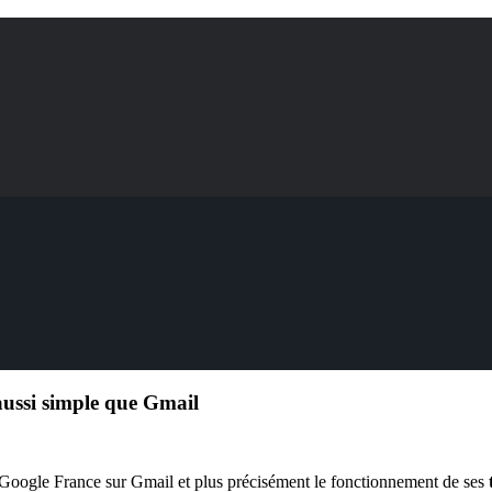
 aussi simple que Gmail
Google France sur Gmail et plus précisément le fonctionnement de ses