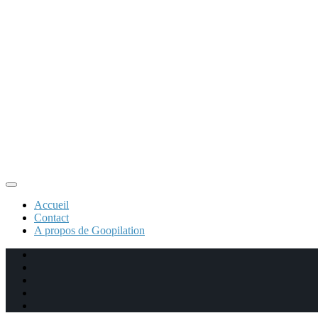
Accueil
Contact
A propos de Goopilation