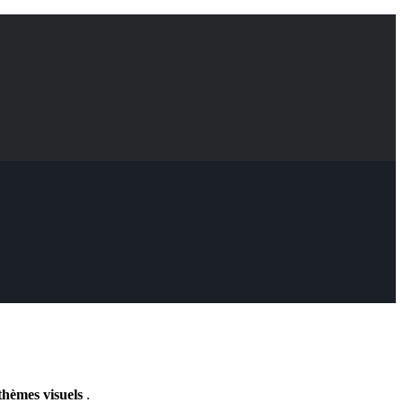
thèmes visuels
.