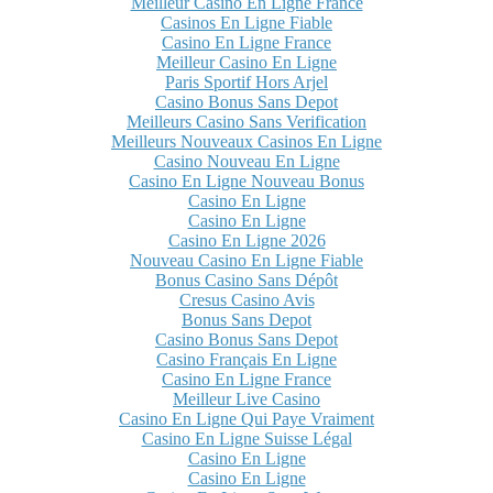
Meilleur Casino En Ligne France
Casinos En Ligne Fiable
Casino En Ligne France
Meilleur Casino En Ligne
Paris Sportif Hors Arjel
Casino Bonus Sans Depot
Meilleurs Casino Sans Verification
Meilleurs Nouveaux Casinos En Ligne
Casino Nouveau En Ligne
Casino En Ligne Nouveau Bonus
Casino En Ligne
Casino En Ligne
Casino En Ligne 2026
Nouveau Casino En Ligne Fiable
Bonus Casino Sans Dépôt
Cresus Casino Avis
Bonus Sans Depot
Casino Bonus Sans Depot
Casino Français En Ligne
Casino En Ligne France
Meilleur Live Casino
Casino En Ligne Qui Paye Vraiment
Casino En Ligne Suisse Légal
Casino En Ligne
Casino En Ligne