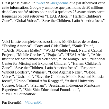
C’est par le biais d’un
tweet
de
@egadenne
que j’ai découvert cette
cette information. Google y annonce que pas moins de 20 millions
de dollars ont été offerts pour noël à quelques 25 associations parmi
lesquelles on peut retrouver “HEAL Africa”,” Harlem Children’s
Zone”, “Global Voices”, “Save the Children, Latin America focus”
…
Voici la liste complète des associations bénéficiaires de ce don :
“Feeding America”, “Boys and Girls Clubs”, “Smile Train”,
“CARE, Mothers Matter”, “World Wildlife Fund, Natural Capital
Project”, “Mobile Creches”, “Prajwala”, “HEAL Africa”, “African
Institute for Mathematical Sciences”, “The Mango Tree”, “National
Center for Missing and Exploited Children”, “Harlem Children’s
Zone”, “Save the Children, Latin America focus”, “Reporters
Without Borders”, “Witness”, “Loud Against Nazis”, “Global
Voices”, “Ushahidi”, “Save the Children, Middle East and Eurasia
focus”, “Grupo Cultural Afro Reaggae”, “Ashesi University
College, Ghana”, “Pratham”, “Australian Indigenous Mentoring
Experience”, “Shin Shin Educational Foundation”,
“Tzu Chi Foundation” .
Par florentM -
@florentM