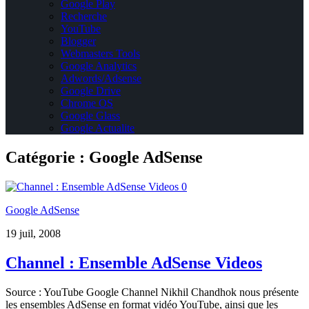
Google Play
Recherche
YouTube
Blogger
Webmasters Tools
Google Analytics
Adwords/Adsense
Google Drive
Chrome OS
Google Glass
Google Actualite
Catégorie :
Google AdSense
0
Google AdSense
19 juil, 2008
Channel : Ensemble AdSense Videos
Source : YouTube Google Channel Nikhil Chandhok nous présente
les ensembles AdSense en format vidéo YouTube, ainsi que les