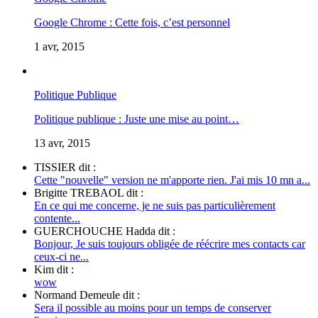
Google Chrome : Cette fois, c’est personnel
1 avr, 2015
Politique Publique
Politique publique : Juste une mise au point…
13 avr, 2015
TISSIER dit :
Cette "nouvelle" version ne m'apporte rien. J'ai mis 10 mn a...
Brigitte TREBAOL dit :
En ce qui me concerne, je ne suis pas particulièrement
contente...
GUERCHOUCHE Hadda dit :
Bonjour, Je suis toujours obligée de réécrire mes contacts car
ceux-ci ne...
Kim dit :
wow
Normand Demeule dit :
Sera il possible au moins pour un temps de conserver