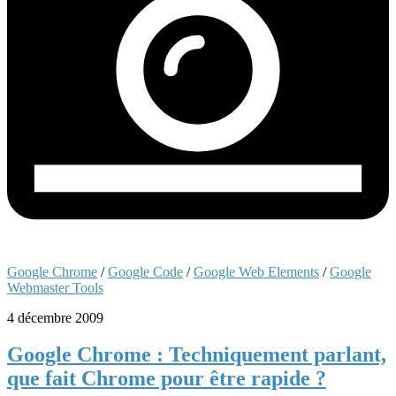
Google Chrome
/
Google Code
/
Google Web Elements
/
Google
Webmaster Tools
4 décembre 2009
Google Chrome : Techniquement parlant,
que fait Chrome pour être rapide ?