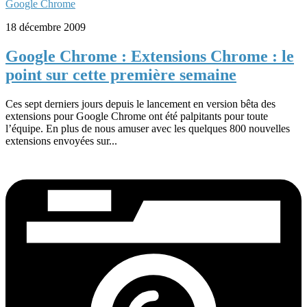
Google Chrome
18 décembre 2009
Google Chrome : Extensions Chrome : le
point sur cette première semaine
Ces sept derniers jours depuis le lancement en version bêta des
extensions pour Google Chrome ont été palpitants pour toute
l’équipe. En plus de nous amuser avec les quelques 800 nouvelles
extensions envoyées sur...