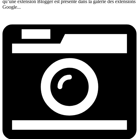
qu’une extension Blogger est présente dans la galerie des extensions
Google...