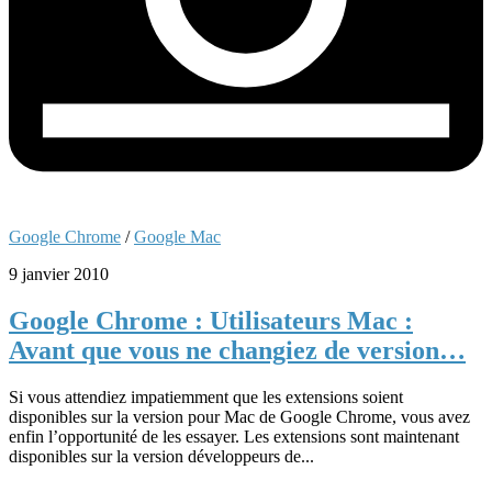
Google Chrome
/
Google Mac
9 janvier 2010
Google Chrome : Utilisateurs Mac :
Avant que vous ne changiez de version…
Si vous attendiez impatiemment que les extensions soient
disponibles sur la version pour Mac de Google Chrome, vous avez
enfin l’opportunité de les essayer. Les extensions sont maintenant
disponibles sur la version développeurs de...