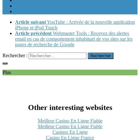
Article suivant
YouTube : Arrivée de la nouvelle application
iPhone et iPod Touch
Article précédent
Webmaster Tools : Recevez des alertes
email en cas de comportement inhabituel de vos sites sur les
pages de recherche de Google
Rechercher :
Plus
Other interesting websites
Meilleur Casino En Ligne Fiable
Meilleur Casino En Ligne Fiable
Casinos En Ligne
Casino En Ligne France