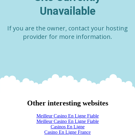
Unavailable
If you are the owner, contact your hosting
provider for more information.
Other interesting websites
Meilleur Casino En Ligne Fiable
Meilleur Casino En Ligne Fiable
Casinos En Ligne
Casino En Ligne France