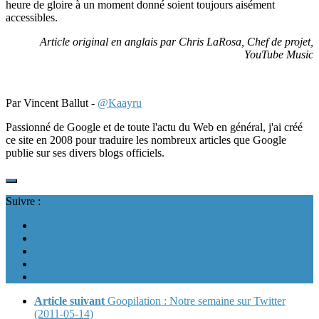
heure de gloire à un moment donné soient toujours aisément
accessibles.
Article original en anglais par Chris LaRosa, Chef de projet,
YouTube Music
Par Vincent Ballut -
@Kaayru
Passionné de Google et de toute l'actu du Web en général, j'ai créé
ce site en 2008 pour traduire les nombreux articles que Google
publie sur ses divers blogs officiels.
Suivre :
Article suivant
Goopilation : Notre semaine sur Twitter
(2011-05-14)