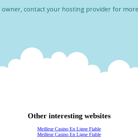
e owner, contact your hosting provider for mor
Other interesting websites
Meilleur Casino En Ligne Fiable
Meilleur Casino En Ligne Fiable