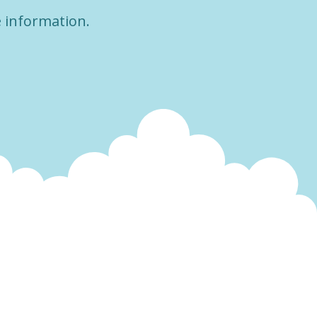
e information.