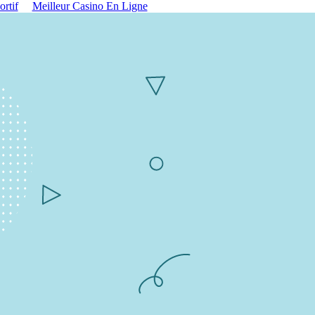
rtif
Meilleur Casino En Ligne