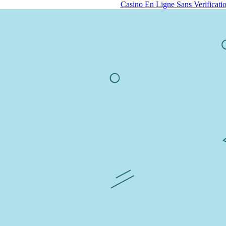
Casino En Ligne Sans Verificati