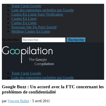
Toute l’actu Google
Liste des entreprises rachetées par Google
Casino En Ligne Sans Verification
Casino En Ligne
Casino En Ligne
Nouveau Site De Paris Sportif
Meilleur Casino En Ligne
Rechercher :
Toute l’actu Google
Liste des entreprises rachetées par Google
Google Buzz : Un accord avec la FTC concernant les
problèmes de confidentialité
par
Vincent Ballut
· 5 avril 2011