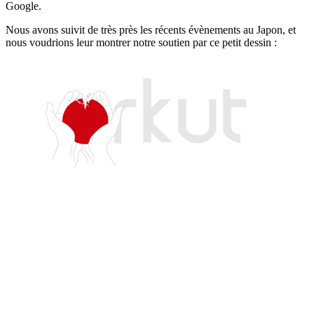
Google.
Nous avons suivit de très près les récents évènements au Japon, et
nous voudrions leur montrer notre soutien par ce petit dessin :