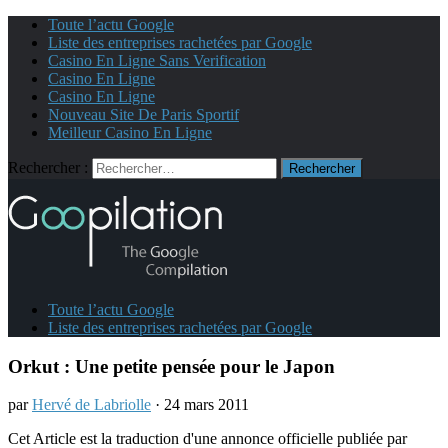
Toute l’actu Google
Liste des entreprises rachetées par Google
Casino En Ligne Sans Verification
Casino En Ligne
Casino En Ligne
Nouveau Site De Paris Sportif
Meilleur Casino En Ligne
Rechercher :
Toute l’actu Google
Liste des entreprises rachetées par Google
Orkut : Une petite pensée pour le Japon
par
Hervé de Labriolle
· 24 mars 2011
Cet Article est la traduction d'une annonce officielle publiée par