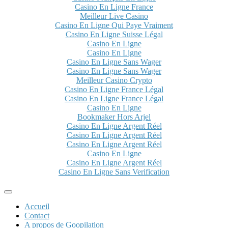
Casino En Ligne France
Meilleur Live Casino
Casino En Ligne Qui Paye Vraiment
Casino En Ligne Suisse Légal
Casino En Ligne
Casino En Ligne
Casino En Ligne Sans Wager
Casino En Ligne Sans Wager
Meilleur Casino Crypto
Casino En Ligne France Légal
Casino En Ligne France Légal
Casino En Ligne
Bookmaker Hors Arjel
Casino En Ligne Argent Réel
Casino En Ligne Argent Réel
Casino En Ligne Argent Réel
Casino En Ligne
Casino En Ligne Argent Réel
Casino En Ligne Sans Verification
Accueil
Contact
A propos de Goopilation