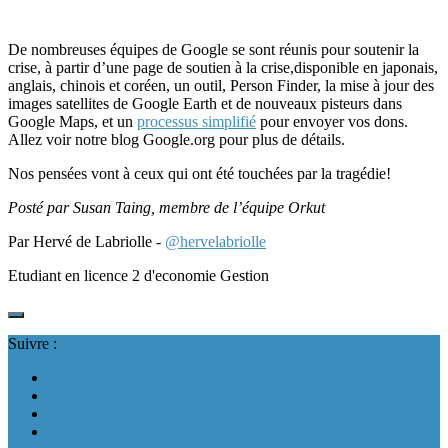
De nombreuses équipes de Google se sont réunis pour soutenir la
crise, à partir d’une page de soutien à la crise,disponible en japonais,
anglais, chinois et coréen, un outil, Person Finder, la mise à jour des
images satellites de Google Earth et de nouveaux pisteurs dans
Google Maps, et un
processus simplifié
pour envoyer vos dons.
Allez voir notre blog Google.org pour plus de détails.
Nos pensées vont à ceux qui ont été touchées par la tragédie!
Posté par Susan Taing, membre de l’équipe Orkut
Par Hervé de Labriolle -
@hervelabriolle
Etudiant en licence 2 d'economie Gestion
Suivre :