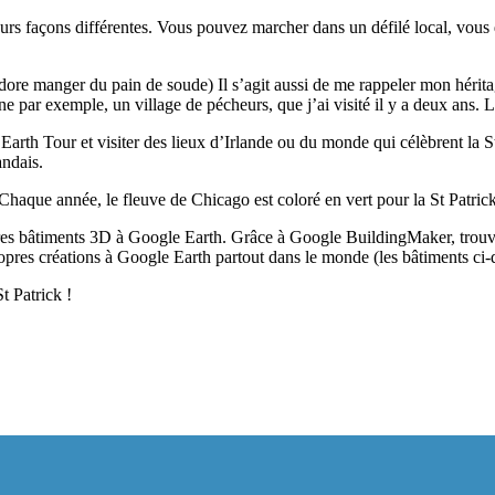
urs façons différentes. Vous pouvez marcher dans un défilé local, vous 
adore manger du pain de soude) Il s’agit aussi de me rappeler mon hérit
ne par exemple, un village de pécheurs, que j’ai visité il y a deux ans. 
 Earth Tour et visiter des lieux d’Irlande ou du monde qui célèbrent la 
andais.
Chaque année, le fleuve de Chicago est coloré en vert pour la St Patric
pres bâtiments 3D à Google Earth. Grâce à Google BuildingMaker, trouve
es créations à Google Earth partout dans le monde (les bâtiments ci-des
t Patrick !