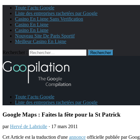
Toute l’actu Google
Liste des entreprises rachetées par Google
Casino En Ligne Sans Verification
Casino En Ligne
Casino En Ligne
Nouveau Site De Paris Sportif
Meilleur Casino En Ligne
Rechercher :
Toute l’actu Google
Liste des entreprises rachetées par Google
Google Maps : Faites la fête pour la St Patrick
par
Hervé de Labriolle
· 17 mars 2011
Cet Article est la traduction d'une
annonce
officielle publiée par Goog