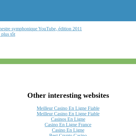
chestre symphonique YouTube, édition 2011
plus tôt
Other interesting websites
Meilleur Casino En Ligne Fiable
Meilleur Casino En Ligne Fiable
Casinos En Ligne
Casino En Ligne France
Casino En Ligne
Best Crypto Casino