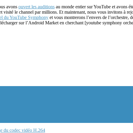
Nous avons
ouvert les auditions
au monde entier sur YouTube et avons été 
isité le channel par millions. Et maintenant, nous vous invitons à rej
el du YouTube Symphony
et vous montrerons l’envers de l’orchestre, de
télécharger sur l’Android Market en cherchant [youtube symphony orch
ge du codec vidéo H.264