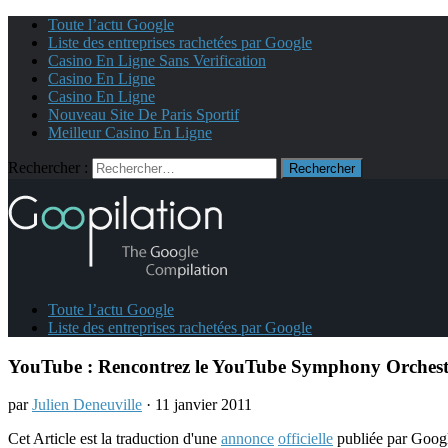
Toute l’actu Google
Liste des entreprises rachetées par Google
Casino En Ligne Sans Verification
Casino En Ligne
Casino En Ligne
Nouveau Site De Paris Sportif
Meilleur Casino En Ligne
Rechercher :
Toute l’actu Google
Liste des entreprises rachetées par Google
YouTube : Rencontrez le YouTube Symphony Orchest
par
Julien Deneuville
· 11 janvier 2011
Cet Article est la traduction d'une
annonce
officielle
publiée par Goog