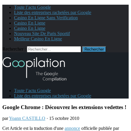
Toute l’actu Google
Liste des entreprises rachetées par Google
Casino En Ligne Sans Verification
Casino En Ligne
Casino En Ligne
Nouveau Site De Paris Sportif
Meilleur Casino En Ligne
Rechercher :
Toute l’actu Google
Liste des entreprises rachetées par Google
Google Chrome : Découvrez les extensions vedettes !
par
Yoann CASTILLO
· 15 octobre 2010
Cet Article est la traduction d'une
annonce
officielle publiée par