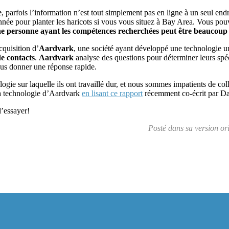
e
, parfois l’information n’est tout simplement pas en ligne à un seul end
née pour planter les haricots si vous vous situez à Bay Area. Vous pouv
e personne ayant les compétences recherchées peut être beaucoup
quisition d’
Aardvark
, une société ayant développé une technologie 
de contacts
.
Aardvark
analyse des questions pour déterminer leurs spéci
vous donner une réponse rapide.
ogie sur laquelle ils ont travaillé dur, et nous sommes impatients de c
la technologie d’Aardvark
en lisant ce rapport
récemment co-écrit par D
’essayer!
Posté dans sa version o