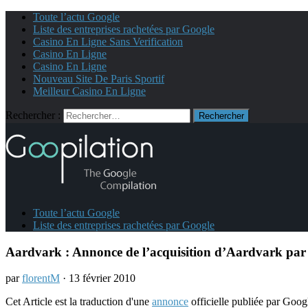
Toute l’actu Google
Liste des entreprises rachetées par Google
Casino En Ligne Sans Verification
Casino En Ligne
Casino En Ligne
Nouveau Site De Paris Sportif
Meilleur Casino En Ligne
Rechercher :
Toute l’actu Google
Liste des entreprises rachetées par Google
Aardvark : Annonce de l’acquisition d’Aardvark par
par
florentM
· 13 février 2010
Cet Article est la traduction d'une
annonce
officielle publiée par Goog