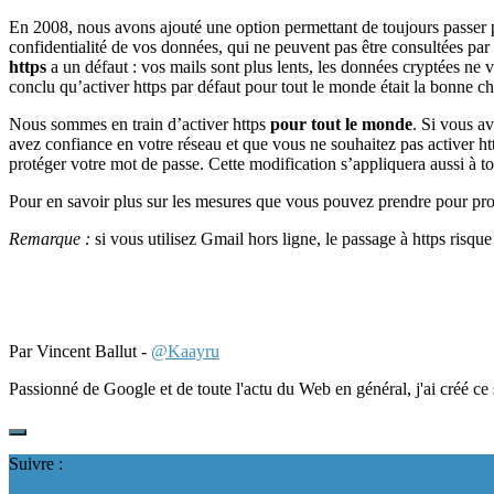
En 2008, nous avons ajouté une option permettant de toujours passer 
confidentialité de vos données, qui ne peuvent pas être consultées par 
https
a un défaut : vos mails sont plus lents, les données cryptées ne 
conclu qu’activer https par défaut pour tout le monde était la bonne ch
Nous sommes en train d’activer https
pour tout le monde
. Si vous a
avez confiance en votre réseau et que vous ne souhaitez pas activer 
protéger votre mot de passe. Cette modification s’appliquera aussi à 
Pour en savoir plus sur les mesures que vous pouvez prendre pour pro
Remarque :
si vous utilisez Gmail hors ligne, le passage à https risqu
Par Vincent Ballut -
@Kaayru
Passionné de Google et de toute l'actu du Web en général, j'ai créé ce 
Suivre :