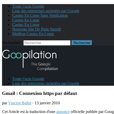
Toute l’actu Google
Liste des entreprises rachetées par Google
Casino En Ligne Sans Verification
Casino En Ligne
Casino En Ligne
Nouveau Site De Paris Sportif
Meilleur Casino En Ligne
Rechercher :
Toute l’actu Google
Liste des entreprises rachetées par Google
Gmail : Connexion https par défaut
par
Vincent Ballut
· 13 janvier 2010
Cet Article est la traduction d'une
annonce
officielle publiée par Goog