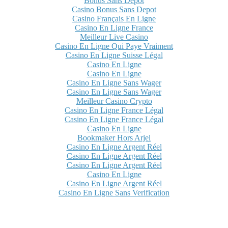
Bonus Sans Depot
Casino Bonus Sans Depot
Casino Français En Ligne
Casino En Ligne France
Meilleur Live Casino
Casino En Ligne Qui Paye Vraiment
Casino En Ligne Suisse Légal
Casino En Ligne
Casino En Ligne
Casino En Ligne Sans Wager
Casino En Ligne Sans Wager
Meilleur Casino Crypto
Casino En Ligne France Légal
Casino En Ligne France Légal
Casino En Ligne
Bookmaker Hors Arjel
Casino En Ligne Argent Réel
Casino En Ligne Argent Réel
Casino En Ligne Argent Réel
Casino En Ligne
Casino En Ligne Argent Réel
Casino En Ligne Sans Verification