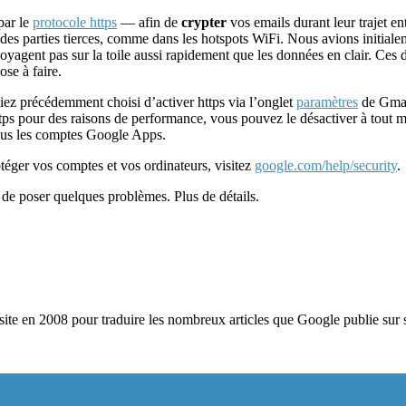
par le
protocole https
— afin de
crypter
vos emails durant leur trajet en
des parties tierces, comme dans les hotspots WiFi. Nous avions initialem
voyagent pas sur la toile aussi rapidement que les données en clair. Ces
ose à faire.
viez précédemment choisi d’activer https via l’onglet
paramètres
de Gmai
https pour des raisons de performance, vous pouvez le désactiver à tout
tous les comptes Google Apps.
téger vos comptes et vos ordinateurs, visitez
google.com/help/security
.
e de poser quelques problèmes. Plus de détails.
site en 2008 pour traduire les nombreux articles que Google publie sur se