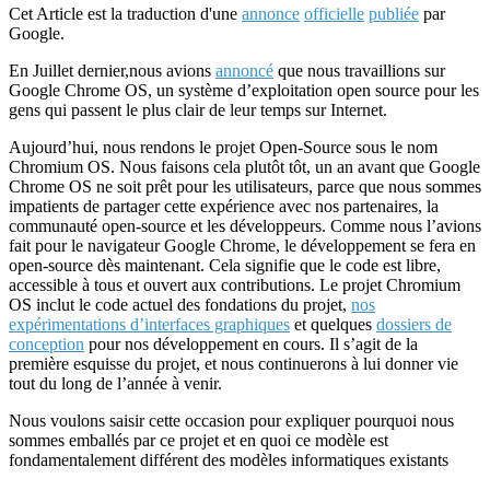
Cet Article est la traduction d'une
annonce
officielle
publiée
par
Google.
En Juillet dernier,nous avions
annoncé
que nous travaillions sur
Google Chrome OS, un système d’exploitation open source pour les
gens qui passent le plus clair de leur temps sur Internet.
Aujourd’hui, nous rendons le projet Open-Source sous le nom
Chromium OS. Nous faisons cela plutôt tôt, un an avant que Google
Chrome OS ne soit prêt pour les utilisateurs, parce que nous sommes
impatients de partager cette expérience avec nos partenaires, la
communauté open-source et les développeurs. Comme nous l’avions
fait pour le navigateur Google Chrome, le développement se fera en
open-source dès maintenant. Cela signifie que le code est libre,
accessible à tous et ouvert aux contributions. Le projet Chromium
OS inclut le code actuel des fondations du projet,
nos
expérimentations d’interfaces graphiques
et quelques
dossiers de
conception
pour nos développement en cours. Il s’agit de la
première esquisse du projet, et nous continuerons à lui donner vie
tout du long de l’année à venir.
Nous voulons saisir cette occasion pour expliquer pourquoi nous
sommes emballés par ce projet et en quoi ce modèle est
fondamentalement différent des modèles informatiques existants