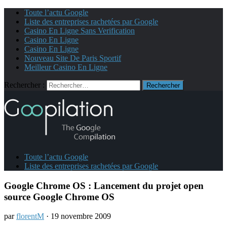
Toute l’actu Google
Liste des entreprises rachetées par Google
Casino En Ligne Sans Verification
Casino En Ligne
Casino En Ligne
Nouveau Site De Paris Sportif
Meilleur Casino En Ligne
Rechercher :
Toute l’actu Google
Liste des entreprises rachetées par Google
Google Chrome OS : Lancement du projet open
source Google Chrome OS
par
florentM
· 19 novembre 2009