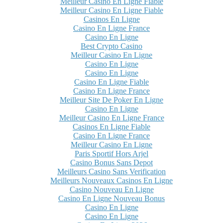
Meilleur Casino En Ligne Fiable
Meilleur Casino En Ligne Fiable
Casinos En Ligne
Casino En Ligne France
Casino En Ligne
Best Crypto Casino
Meilleur Casino En Ligne
Casino En Ligne
Casino En Ligne
Casino En Ligne Fiable
Casino En Ligne France
Meilleur Site De Poker En Ligne
Casino En Ligne
Meilleur Casino En Ligne France
Casinos En Ligne Fiable
Casino En Ligne France
Meilleur Casino En Ligne
Paris Sportif Hors Arjel
Casino Bonus Sans Depot
Meilleurs Casino Sans Verification
Meilleurs Nouveaux Casinos En Ligne
Casino Nouveau En Ligne
Casino En Ligne Nouveau Bonus
Casino En Ligne
Casino En Ligne