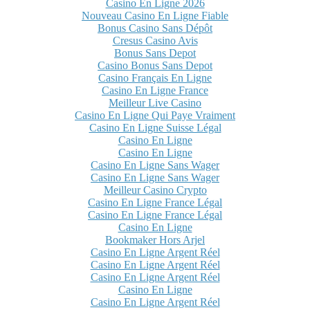
Casino En Ligne 2026
Nouveau Casino En Ligne Fiable
Bonus Casino Sans Dépôt
Cresus Casino Avis
Bonus Sans Depot
Casino Bonus Sans Depot
Casino Français En Ligne
Casino En Ligne France
Meilleur Live Casino
Casino En Ligne Qui Paye Vraiment
Casino En Ligne Suisse Légal
Casino En Ligne
Casino En Ligne
Casino En Ligne Sans Wager
Casino En Ligne Sans Wager
Meilleur Casino Crypto
Casino En Ligne France Légal
Casino En Ligne France Légal
Casino En Ligne
Bookmaker Hors Arjel
Casino En Ligne Argent Réel
Casino En Ligne Argent Réel
Casino En Ligne Argent Réel
Casino En Ligne
Casino En Ligne Argent Réel