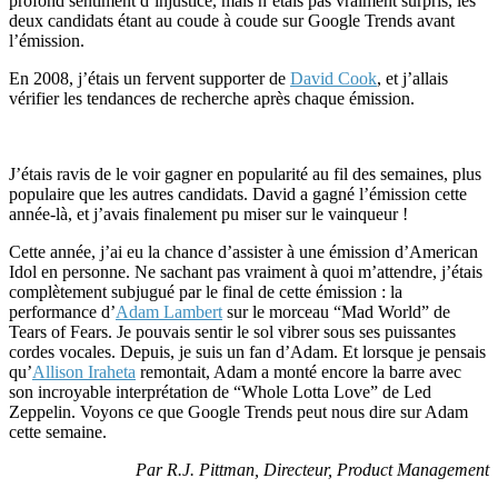
profond sentiment d’injustice, mais n’étais pas vraiment surpris, les
deux candidats étant au coude à coude sur Google Trends avant
l’émission.
En 2008, j’étais un fervent supporter de
David Cook
, et j’allais
vérifier les tendances de recherche après chaque émission.
J’étais ravis de le voir gagner en popularité au fil des semaines, plus
populaire que les autres candidats. David a gagné l’émission cette
année-là, et j’avais finalement pu miser sur le vainqueur !
Cette année, j’ai eu la chance d’assister à une émission d’American
Idol en personne. Ne sachant pas vraiment à quoi m’attendre, j’étais
complètement subjugué par le final de cette émission : la
performance d’
Adam Lambert
sur le morceau “Mad World” de
Tears of Fears. Je pouvais sentir le sol vibrer sous ses puissantes
cordes vocales. Depuis, je suis un fan d’Adam. Et lorsque je pensais
qu’
Allison Iraheta
remontait, Adam a monté encore la barre avec
son incroyable interprétation de “Whole Lotta Love” de Led
Zeppelin. Voyons ce que Google Trends peut nous dire sur Adam
cette semaine.
Par R.J. Pittman, Directeur, Product Management