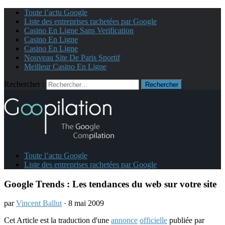
Toute l’actu Google
Liste des entreprises rachetées par Google
Casino En Ligne Sans Verification
Casino En Ligne
Casino En Ligne
Nouveau Site De Paris Sportif
Meilleur Casino En Ligne
Rechercher :
Toute l’actu Google
Liste des entreprises rachetées par Google
Google Trends : Les tendances du web sur votre site
par
Vincent Ballut
· 8 mai 2009
Cet Article est la traduction d'une
annonce
officielle
publiée par